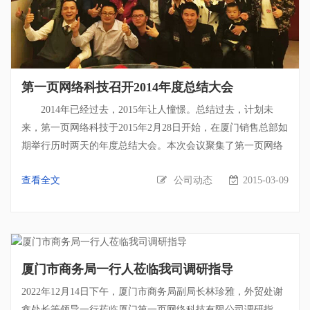
第一页网络科技召开2014年度总结大会
2014年已经过去，2015年让人憧憬。总结过去，计划未
来，第一页网络科技于2015年2月28日开始，在厦门销售总部如
期举行历时两天的年度总结大会。本次会议聚集了第一页网络
科技各地分公司及办事处部门总监、经理，包括合肥技术中心
查看全文
公司动态
2015-03-09
各部门总监、部门经理，广州、深圳、宁波、佛山销售经理，
以及厦门销售总部销售总监及各部门销售经理。 这场年
会，让各地区部门总监、部门经理能够汇聚一堂，面对面进行
沟通与交流。分享不同地区的资源，学习借鉴各地区的成功案
例，互相学习互相促进。这场年会是一场新年总动员大会，更
厦门市商务局一行人莅临我司调研指导
是一次学习与分享的交流盛宴。 大会中，各部门领导代表
团队，总结2014年的工作成果以及展示2015年的工作目标。从
2022年12月14日下午，厦门市商务局副局长林珍雅，外贸处谢
伙伴们精心准备的PPT以及他们的言语中，我们虽看不到过去
鑫处长等领导一行莅临厦门第一页网络科技有限公司调研指