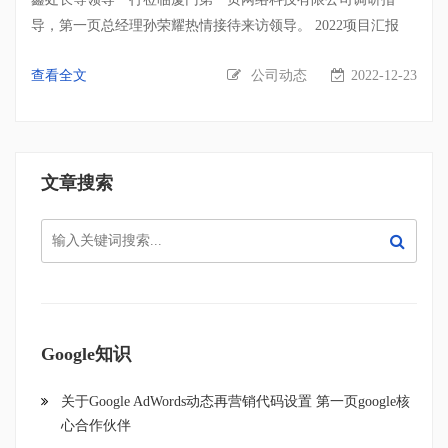
一年里工作的点点滴滴，但我们可以感受到那份共同承担、共
导，第一页总经理孙荣耀热情接待来访领导。 2022项目汇报
同努力的喜悦与成果。一直以来，第一页网络的每一个团队工
会上，第一页总经理孙荣耀就由厦门商务局牵头打造，第一页
作的重心是全力以赴为客户创造价值。为了让客户的投入迅速
查看全文
公司动态
2022-12-23
全程运营的厦门品牌出海门户网站“AMOY BRAND”2022项目整
得到回报，团队上下齐心协力，帮助客户分析问题，解决问
体情况，运营数据分析，不足及所需支持做汇报演讲。AMOY
题，与客户搭建起默契的合作关系。这一年来的赫赫战绩，绝
BRAND2022年厦门品牌出海门户站在厦门商务局指导下，第一
不是偶然，它凝聚的是每一位团队成员的辛劳乃至梦想。新的
页和厦门出海品牌企业共同努力下，平台收录情况大幅度上
一年，要总结过去的不足，再度磨合，寻求突破。设定2015年
文章搜索
涨。相比上一年度，出海站的总体用户访问量增长比为
的工作目标，是在总结过去经验的基础上，组建成的一个美好
1590.1%，会话数量增长比为1695.4%。截止到目前，共有来自
愿望。愿望一定要有，我们还要努力让它实现。 作为部门
全世界241个国家的访问和浏览，互动次数高达289万+次（相比
领导，善于学习、总结与分享不仅能够提升自身能力，也能带
去年增加113万次）。网站页面总浏览量已经高达593万+。询盘
动整个团队的提高。在本次大会中，各部门总监、部门经理通
增长率高达149.94%，成交客户增长率高达158.92%。为了更好
过总结过去的工作，提炼出许多值得学习与借鉴的成功心得，
地帮助中国品牌出海，推动“互联网+外贸”，第一页在原
与大家进行交流。第一页网络科技所服务的客户遍布全国各
有“AMOY BRAND”基础上新加入YOUTUBE、Tik Tok、
Google知识
地，服务不同地区，不同行业的外贸企业客户，使得我们的经
Linkedin、Pinterest、Facebook等多种推广模式，助力企业出海
验资源更加丰富。通过各部门总监、经理彼此间的分享与交
营销。 方向指导 期间，林局对2022年门户站的进展给予了高
关于Google AdWords动态再营销代码设置 第一页google核
流，建立起资源共享平台，增强团队实力与凝聚力，让第一页
度评价，并提出指导要求：1、加强宣传厦门品牌门户站，提高
心合作伙伴
网络科技的服务更专业、更全面。 2015年3月1日晚，第一
外贸企业互联网+意识，加快厦门品牌上线数，持续孵化面向国