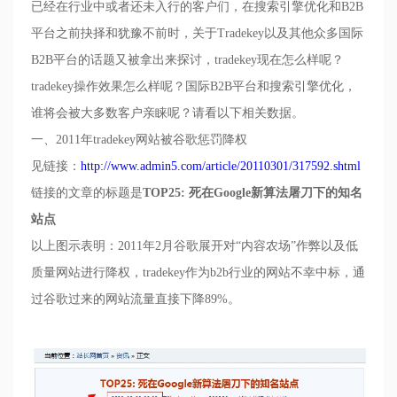
已经在行业中或者还未入行的客户们，在搜索引擎优化和
B2B
平台之前抉择和犹豫不前时，关于
Tradekey
以及其他众多国际
B2B
平台的话题又被拿出来探讨，
tradekey
现在怎么样呢？
tradekey
操作效果怎么样呢？国际
B2B
平台和搜索引擎优化，
谁将会被大多数客户亲睐呢？请看以下相关数据。
一、
2011
年
tradekey
网站被谷歌惩罚降权
见链接：
http://www.admin5.com/article/20110301/317592.shtml
链接的文章的标题是
TOP25:
死在
Google
新算法屠刀下的知名
站点
以上图示表明：
2011
年
2
月谷歌展开对“内容农场
”
作弊以及低
质量网站进行降权，
tradekey
作为
b2b
行业的网站不幸中标，通
过谷歌过来的网站流量直接
下降
89%
。