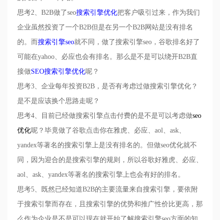
思考
2
、
B2B
做了
seo
搜索引擎优化
把客户吸引过来，作为我们
企业虽然投资了一个
B2B
但是在另一个
B2B
网站是没有排名
的。而
搜索引擎seo
就不同，做了搜索引擎
seo
，谷歌排名好了
可能在
yahoo
、必应也会有排名。那么是不是可以绕开
B2B
直
接做
SEO
搜索引擎优化
呢？
思考
3
、企业每年投资
B2B
，是否有考虑过做搜索引擎优化？
是不是应该换个思路走呢？
思考
4
、目前已经做搜索引擎点击付费的是不是可以考虑做
seo
优化
呢？毕竟做了谷歌点击你在雅虎、必应、
aol
、
ask
、
yandex
等著名的搜索引擎上是没有排名的。但做
seo
优化就不
同，因为迎合的是搜索引擎的规则，所以谷歌好雅虎、必应、
aol
、
ask
、
yandex
等著名的搜索引擎上也会有好的排名。
思考
5
、既然已经知道
B2B
的主要流量来自搜索引擎
，要依附
于搜索引擎而存在，且搜索引擎的优势和推广性价比更高，那
么作为企业是不是可以现在就开始了解搜索引擎
seo
方面的知