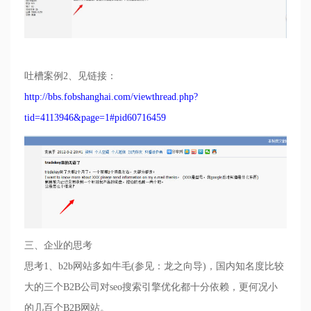
吐槽案例
2
、见链接：
http://bbs.fobshanghai.com/viewthread.php?
tid=4113946&page=1#pid60716459
三、企业的思考
思考
1
、
b2b
网站多如牛毛
(
参见：龙之向导
)
，国内知名度比较
大的三个
B2B
公司对
seo
搜索引擎优化都十分依赖，更何况小
的几百个
B2B
网站。