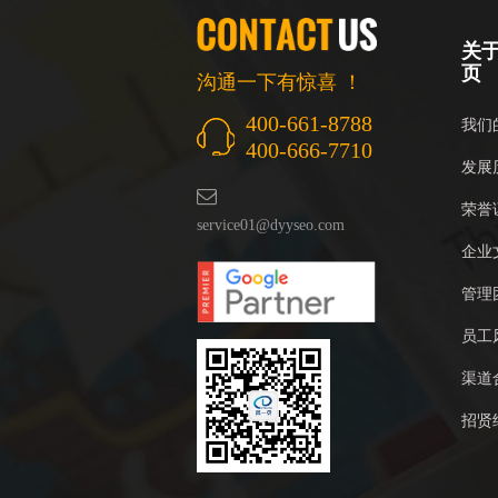
关
页
沟通一下有惊喜 ！
400-661-8788
我们
400-666-7710
发展
荣誉
service01@dyyseo.com
企业
管理
员工
渠道
招贤