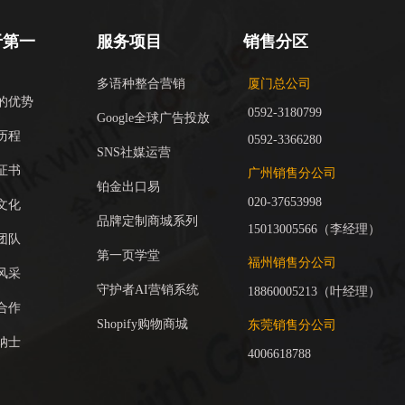
于第一
服务项目
销售分区
多语种整合营销
厦门总公司
的优势
0592-3180799
Google全球广告投放
历程
0592-3366280
SNS社媒运营
证书
广州销售分公司
铂金出口易
020-37653998
文化
品牌定制商城系列
15013005566（李经理）
团队
第一页学堂
福州销售分公司
风采
守护者AI营销系统
18860005213（叶经理）
合作
Shopify购物商城
东莞销售分公司
纳士
4006618788