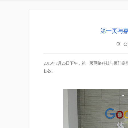
第一页与
公
2016
年
7
月
26
日下午，第一页网络科技与
厦门嘉
协议。