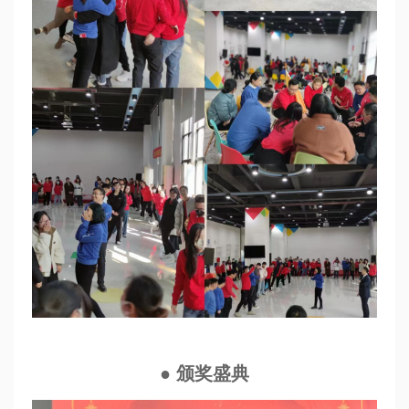
● 颁奖盛典