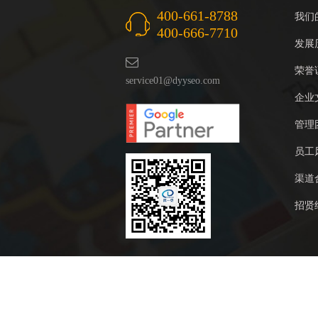
400-661-8788
我们
400-666-7710
发展
荣誉
service01@dyyseo.com
企业
管理
员工
渠道
招贤
厦门第一页网络科技有限公司