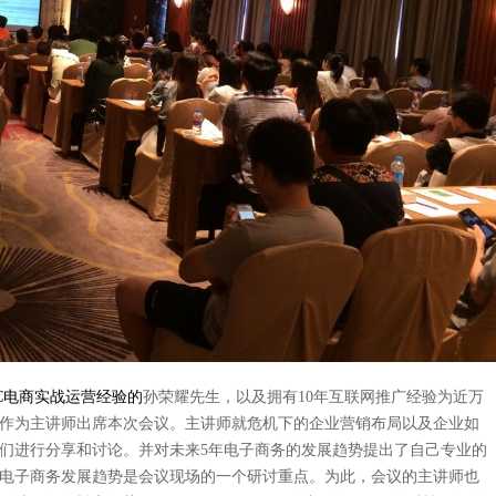
C
电商实战运营经验的
孙荣耀先生，以及拥有
10
年互联网推广经验为近万
作为主讲师出席本次会议。主讲师就危机下的企业营销布局以及企业如
们进行分享和讨论。并对未来
5
年电子商务的发展趋势提出了自己专业的
电子商务发展趋势是会议现场的一个研讨重点。为此，会议的主讲师也