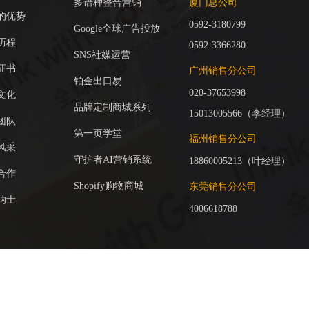
多语种整合营销
厦门总公司
的优势
0592-3180799
Google全球广告投放
历程
0592-3366280
SNS社媒运营
证书
广州销售分公司
铂金出口易
020-37653998
文化
品牌定制商城系列
15013005566（李经理）
团队
第一页学堂
福州销售分公司
风采
守护者AI营销系统
18860005213（叶经理）
合作
Shopify购物商城
东莞销售分公司
纳士
4006618788
 © 2005-2026 您是今天的第173位访问者 一共有3421168位访问者
闽