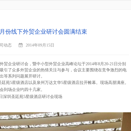
8月份线下外贸企业研讨会圆满结束
司动态
2014年09月15日
外贸企业研讨会，暨中小型外贸企业高峰论坛于
2014
年
8
月
20-21
日分别
吸引了众多外贸企业的热情关注与参与，会议主要围绕在竞争激烈的电
出等系列问题展开研讨。
圣廷苑
5
星级酒店以及泉州万达文华
5
星级酒店拉开帷幕。现场高朋满座。
会到场企业约四十几家。
日深圳圣廷苑
5
星级酒店研讨会现场