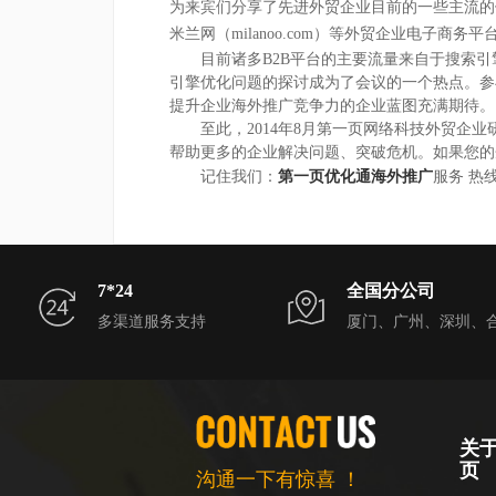
为来宾们分享了先进外贸企业目前的一些主流的
米兰网（
milanoo.com
）等外贸企业电子商务平
目前诸多
B2B
平台的主要流量来自于搜索引
引擎优化问题的探讨成为了会议的一个热点。参
提升企业海外推广竞争力的企业蓝图充满期待。
至此，
2014
年
8
月第一页网络科技外贸企业
帮助更多的企业解决问题、突破危机。如果您的
记住我们：
第一页优化通海外推广
服务
热
7*24
全国分公司
多渠道服务支持
厦门、广州、深圳、
关
页
沟通一下有惊喜 ！