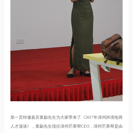
第一页特邀嘉宾黄勐先生为大家带来了《
2017
年漳州跨境电商
人才漫谈》，黄勐先生现任漳州芒果帮
CEO
，漳州芒果帮是由