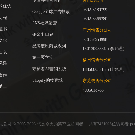
多语种整合营销
厦门总公司
的优势
0592-3180799
Google全球广告投放
历程
0592-3366280
SNS社媒运营
证书
广州销售分公司
铂金出口易
020-37653998
文化
品牌定制商城系列
15013005566（李经理）
团队
第一页学堂
福州销售分公司
风采
守护者AI营销系统
18860005213（叶经理）
合作
Shopify购物商城
东莞销售分公司
纳士
4006618788
 © 2005-2026 您是今天的第33位访问者 一共有3421028位访问者
闽I