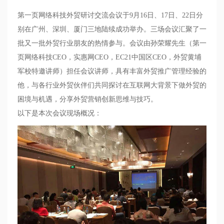
第一页网络科技外贸研讨交流会议于
9
月
16日
、
17日
、
22
日分
别在广州、深圳、厦门三地陆续成功举办。三场会议汇聚了一
批又一批外贸行业朋友的热情参与。会议由孙荣耀先生（第一
页网络科技
CEO
，实惠网
CEO
，
EC21
中国区
CEO
，外贸黄埔
军校特邀讲师）担任会议讲师，具有丰富外贸推广管理经验的
他，与各行业外贸伙伴们共同探讨在互联网大背景下做外贸的
困境与机遇，分享外贸营销创新思维与技巧。
以下是本次会议现场概况：