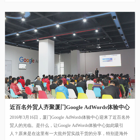
海外营销知识以及实操干货培训。 2016年4月6日——厦门
Google AdWords体验中心专场 Google AdWords体验中心专场
《数字营销，Google AdWords实操培训》。由第一页技术总监
戴永担任讲师。 2016年4月7日——泉州专场 《数字营销，
Google AdWords实操培训》在泉州万达文化酒店举办。由第一
页技术总监戴永担任讲师。 2016年4月8日——福州企业专场 第
一页外贸电子商务研讨培训会议走进福州北半球服装有限公
司。由第一页营销总监曾辉以及第一页技术总监戴永担任讲
师，分享内容包括外贸互联网新思维运用，Google数字营销思
维与方法。 2016年4月8日，泉州专场 《Google大数据开发海外
买家》泉州外贸圈企业专场培训，由第一页高级经理杨扬担任
讲师。 2016年4月12日——厦门企业专场 《洞察买家思维与“蜘
蛛”思维的网站内容营销》云聪网络科技公司企业专场培训。由
近百名外贸人齐聚厦门Google AdWords体验中心
第一页运营总监丁娟担任讲师。 2016年4月13日——泉州专场
2016年3月16日，厦门Google AdWords体验中心迎来了近百名外
《洞察买家思维与“蜘蛛”思维的网站内容营销》泉州万达文化
贸人的光临。是什么，让Google AdWords体验中心如此吸引
酒店专场分享会。由第一页运营总监丁娟担任讲师。 2016年4
人？原来是在这里有一大批外贸实战干货的分享，特别是海外
月13日——汕头专场 第一页外贸电子商务研讨培训会议首次走