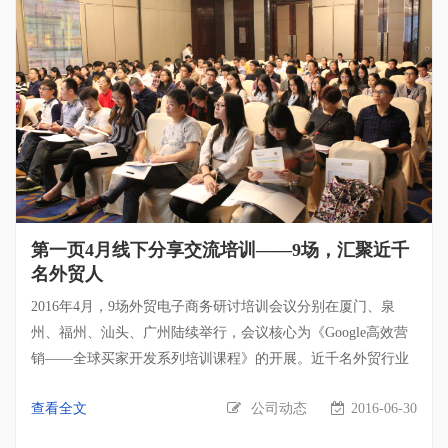
15013005566(李经理) 2016年6月15日 厦门 400-661-8788 2016年
6月15日 汕头 18659772068（杨经理） 2016年6月16日 深圳
15889641140(黄经理) 2016年6月17日 漳州 15160077051（吕经
理） 更多沙龙培训会（待定），参会预约咨询：400-661-8788
【精彩回顾】5月份第一页培训会概览： 2016年5月5 日——漳
州专场 外贸电子商务研讨培训会（漳州专场）在漳州万达嘉华
酒店举行，由第一页营销总监曾辉先生担任培训讲师。 2016年
5月12日——“漳州芒果帮”专场 利用Google开发客户主题培训
会“漳州芒果帮”专场，由第一页市场副总监杨扬担任培训讲
师。 2016年5月17日——深圳专场 数字化营销主题培训会在深
第一页4月线下分享交流培训——9场，汇聚近千
圳圣廷苑酒店举行，由第一页总经理孙荣耀先生担任培训讲
名外贸人
师。 2016年5月18日——德化电子商务创业园专场 Google开发
2016年4月，9场外贸电子商务研讨培训会议分别在厦门、泉
海外客户主题培训会走进中国瓷都·德化电子商务创业园。由第
州、福州、汕头、广州陆续举行，会议核心为《Google高效营
一页市场副总监杨扬担任讲师。 2016年5月19日——广州专场
销——全球买家开发系列培训课程》的开展。近千名外贸行业
外贸企业互联网营销主题研讨会(广州专场)在广州中心皇冠假
精英人才汇聚，学习外贸新思维、Google海外营销策略以及分
日酒店举办，由第一页广东区域总监李木担任讲师。
查看全文
公司动态
2016-06-30
享交流行业经验。内容涵盖了外贸互联网新思维运用、Google
数字营销、Google AdWords实操、网站内容营销等前沿的外贸