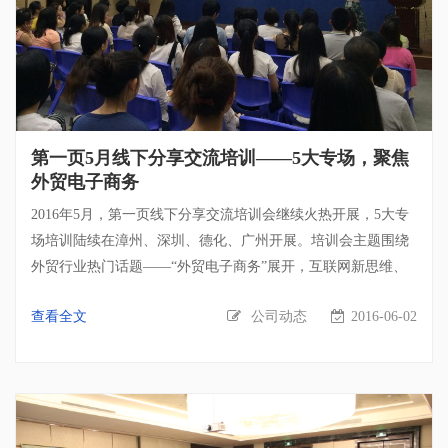
第一页5月线下分享交流培训——5大专场，聚焦
外贸电子商务
2016年5月，第一页线下分享交流培训会继续火热开展，5大专
场培训陆续在漳州、深圳、德化、广州开展。培训会主题围绕
外贸行业热门话题——“外贸电子商务”展开，互联网新思维、
数字化营销、Google搜索、Google大数据应用仍然是培训会的
查看全文
公司动态
2016-06-02
核心内容。在这个特别的5月，第一页外贸电子商务培训会走进
了中国瓷都·德化电子商务创业园，与诸多电子商务人才分享交
流经验。 6月新起点！第一页培训会继续火力全开！ 6月份培训
会预告： 时间 地点 参会预约咨询 2016年6月3日 福州
18206067704（郑经理） 2016年6月14、15日 广州