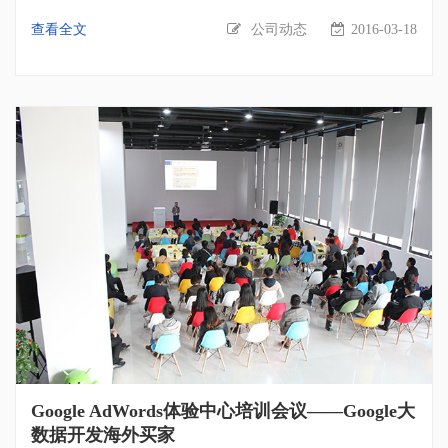
推广中Google的运用。现场的外贸伙伴们怀揣着一颗驰骋外贸
进经济特区汕头 汕头君悦大厦外贸企业专场，由第一页高级经
查看全文
公司动态
2016-03-18
海外市场的决心参与分享和交流。没错，继2月29日会议之后，
理杨扬担任讲师，分享外贸新思维运用以及Google开发海外客
厦门Google AdWords体验中心又迎来了一场与外贸人的“盛情约
户战略。 2016年4月14日——厦门Google AdWords体验中心专
会”。 会议中，第一页金牌培训讲师、厦门Google AdWords体
场 《洞察买家思维与“蜘蛛”思维的网站内容营销》Google
验中心优秀培训讲师曾辉先生作为主讲师，拥有十年以上的互
AdWords体验中心专场培训。由第一页运营总监丁娟担任讲
联网推广经验的他，已为上万家企业提供专业的网络推广培训
师。 2016年4月20日——广州专场 《如何借助互联网提升企业
及咨询。在本次会议中，洞悉外贸现状瓶颈的他，为现场的近
战斗力》广州中心皇冠假日酒店专场培训会议。由第一页广东
百位外贸人带来了解决外贸困境的贴心干货。 “开发客户
区域总监李木担任讲师。 5月培训即将陆续开展，敬请期待！
难”，“网站无人问津”一直是许多外贸企业的通病，相信很多在
会议咨询；400-666-7710 400-661-8788
外贸行业中发愤图强的伙伴们也一直孜孜不倦地尝试着各种解
决方法。曾辉老师把自己认为最好的解决方式分享给大家，从
分析国外买家采购习惯开始，到利用搜索开发线上客户方法，
互联网推广的核心要点，以及网站数据分析，通过这一系列要
点的讲解为在场的外贸伙伴们疏理关于开发客户以及网站流量
方面的困惑。许多伙伴们反应，曾辉老师的讲解使他们受益良
多，感谢伙伴们的认可，也希望我们每一次的培训课程都能够
Google AdWords体验中心培训会议——Google大
帮助到企业解决实际问题。 伴随着曾辉老师专业又不失幽默风
数据开发海外买家
趣的培训讲解以及伙伴们积极的互动问答，在会议接近尾声之