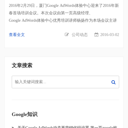
2016年2月29日，厦门Google AdWords体验中心迎来了2016年新
时，神秘大奖闯进了会场，现场微信抢红包抽取幸运大奖的互
春首场培训会议。本次会议由第一页高级经理、
动环节，让现场的伙伴们激动万分。恭喜幸运的小伙伴们，愿
Google AdWords体验中心优秀培训讲师杨扬作为本场会议主讲
我们送出的神秘大奖能够助你们一臂之力，顺利开发更多的海
师。会议围绕”Google大数据开发海外买家”主题展开讲解培
外客户。 幸运抽奖环节 与部分外贸伙伴的合影
查看全文
公司动态
2016-03-02
训。 第一页高级经理、Google AdWords体验中心优秀培训讲师
杨扬 参与本次培训会议的有奇胜帮帮团商圈外贸企业以及其他
各外贸企业伙伴。培训的主要内容有：如何进入Google搜索，
如何用Google找到关键词，如何利用Google找到买家，Google
文章搜索
辅助工具的利用，如何让买家找到我，以及网站如何提升用户
体验，建设网站如何进行沟通配合等开发海外买家实战干货。
在这样一个轻松愉快的外贸实战知识分享课堂，各外贸行业伙
伴们齐聚一堂，学习Google开发客户知识技巧，交流分享行业
经验。 各外贸企业伙伴们齐聚一堂 互动交流分享
Google AdWords体验中心将陆续开展外贸海外推广培训课程，
欢迎广大外贸行业伙伴的参与，参会咨询热线：400-666-7710
Google知识
关于Google AdWords动态再营销代码设置 第一页google核