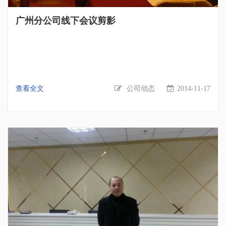
钩。看，这个团队的伙伴们都迫不及待地来到河塘钓鱼区，开
广州分公司线下会议剪影
始体验钓鱼的乐趣和真谛。每钓到一条鱼，小伙伴都是一阵喧
哗，能钓到鱼可谓成就感十足啊，看来钓到鱼对我们这些缺乏
经验的小伙伴们，确实还是挺挑战的。没有钓到鱼的小伙伴们
也别失落，其实钓鱼考验耐心毅力，同时也是讲究技巧的，相
信掌握了一些技巧后，钓到大鱼就不是一件难事了。不论是工
作还是生活，做许多事情的时候，只要掌握了技巧，再多花点
查看全文
公司动态
2014-11-17
心思，水到渠成，事情就变得简单了。虽然缺乏钓鱼经验，但
是齐心协力的伙伴们钓到鱼数目还是挺可观的。 耐心等待鱼儿
上钩 哇！鱼儿终于上钩了，太开心了！ 大家收获不少哦 在伙
伴们充实的钓鱼体验之后，第一页网络科技厦门销售部组织的
户外休闲活动结束了。团队的每一位伙伴不仅在活动中体验到
了乐趣，增强了团队成员之间的交流，还收获到属于自己的一
份感悟。活力团队，勇往直前，加油第一页！