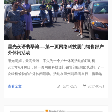
星光夜语翡翠湾----第一页网络科技厦门销售部户
外休闲活动
阳光明媚，天高云淡，不失为一个户外休闲活动的好时机。
2017年6月10日，第一页网络科技厦门销售部组织团队进行了一
次轻松愉快的户外休闲活动。活动在漳州翡翠湾举行，借助这
次活动让我们的员工在工作之余接近自然、释放压力、加深感
查看全文
公司动态
2017-06-21
情，快乐生活，认真工作。 天气很好，我们在路上 落日熔金，
静影沉璧，美不胜收 海边玩耍，解放天性 无奈天气炎热，室内
游戏也很快乐，室外美景如画，室内笑语连连。 游戏环节，斗
智斗勇 放飞孔明灯，把愿望写在纸上，把灯放飞到天空，为了