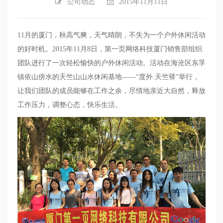
公司动态
2015年11月11日
11
月的厦门，秋高气爽，天气晴朗，不失为一个户外休闲活动
的好时机。
2015
年
11
月
8
日，第一页网络科技厦门销售部组织
团队进行了一次轻松愉快的户外休闲活动。活动在海沧区东孚
镇依山傍水的天竺山山水休闲基地——“度外
.
天竺驿”举行，
让我们团队的成员能够在工作之余，尽情地亲近大自然，释放
工作压力，调整心态，快乐生活。