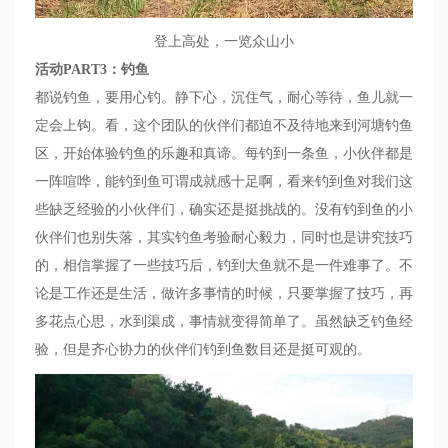
登上高处，一览众山小
活动
PART3
：钓鱼
都说钓鱼，要用心钓。静下心，沉住气，耐心等待，鱼儿就一
定会上钩。看，这个团队的伙伴们都迫不及待地来到河塘钓鱼
区，开始体验钓鱼的乐趣和真谛。每钓到一条鱼，小伙伴都是
一阵喧哗，能钓到鱼可谓成就感十足啊，看来钓到鱼对我们这
些缺乏经验的小伙伴们，确实还是挺挑战的。没有钓到鱼的小
伙伴们也别失落，其实钓鱼考验耐心毅力，同时也是讲究技巧
的，相信掌握了一些技巧后，钓到大鱼就不是一件难事了。不
论是工作还是生活，做许多事情的时候，只要掌握了技巧，再
多花点心思，水到渠成，事情就变得简单了。虽然缺乏钓鱼经
验，但是齐心协力的伙伴们钓到鱼数目还是挺可观的。