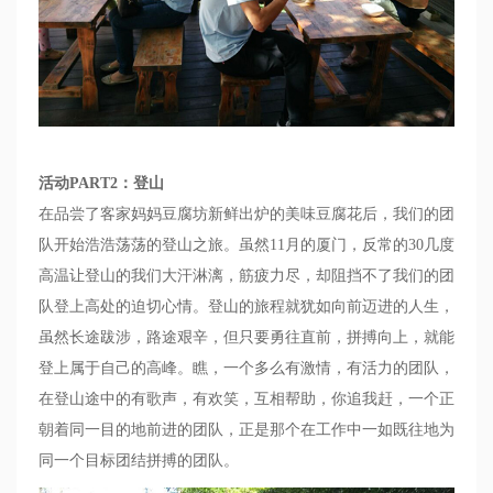
活动
PART2
：登山
在品尝了客家妈妈豆腐坊新鲜出炉的美味豆腐花后，我们的团
队开始浩浩荡荡的登山之旅。虽然
11
月的厦门，反常的
30
几度
高温让登山的我们大汗淋漓，筋疲力尽，却阻挡不了我们的团
队登上高处的迫切心情。登山的旅程就犹如向前迈进的人生，
虽然长途跋涉，路途艰辛，但只要勇往直前，拼搏向上，就能
登上属于自己的高峰。瞧，一个多么有激情，有活力的团队，
在登山途中的有歌声，有欢笑，互相帮助，你追我赶，一个正
朝着同一目的地前进的团队，正是那个在工作中一如既往地为
同一个目标团结拼搏的团队。