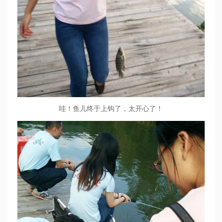
哇！鱼儿终于上钩了，太开心了！